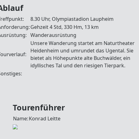
Ablauf
Treffpunkt:
8.30 Uhr, Olympiastadion Laupheim
Anforderung:
Gehzeit 4 Std, 330 Hm, 13 km
Ausrüstung:
Wanderausrüstung
Unsere Wanderung startet am Naturtheater
Heidenheim und umrundet das Ugental. Sie
Tourverlauf:
bietet als Höhepunkte alte Buchwälder, ein
idyllisches Tal und den riesigen Tierpark.
Sonstiges:
Tourenführer
Name:
Konrad Leitte